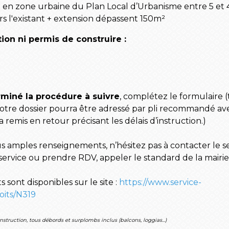
n en zone urbaine du Plan Local d’Urbanisme entre 5 et
rs l'existant + extension dépassent 150m²
ion ni permis de construire :
miné la procédure à suivre
, complétez le formulaire 
Votre dossier pourra être adressé par pli recommandé av
 remis en retour précisant les délais d’instruction.)
s amples renseignements, n’hésitez pas à contacter le s
rvice ou prendre RDV, appeler le standard de la mairie
s sont disponibles sur le site :
https://www.service-
roits/N319
onstruction, tous débords et surplombs inclus (balcons, loggias...)