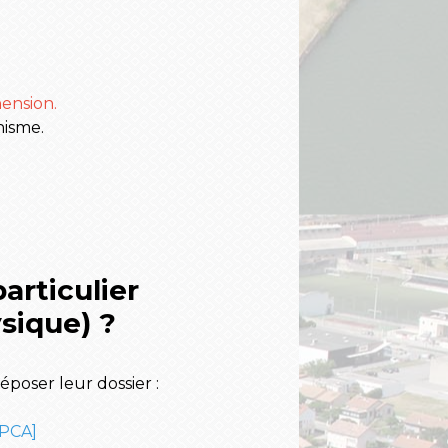
ension.
nisme.
articulier
sique) ?
époser leur dossier :
PCA]