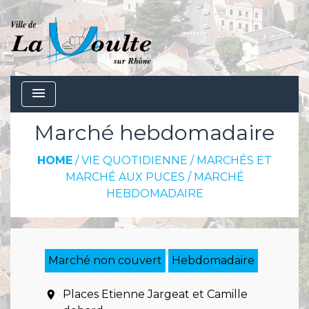
menu
Marché hebdomadaire
HOME
/
VIE QUOTIDIENNE
/
MARCHÉS ET
MARCHÉ AUX PUCES
/
MARCHÉ
HEBDOMADAIRE
Marché non couvert
Hebdomadaire
Places Etienne Jargeat et Camille
location_on