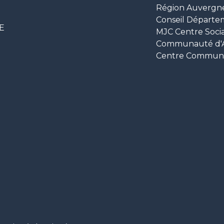
Région Auvergn
Conseil Départe
CE
MJC Centre Socia
Communauté d'Ag
Centre Communal