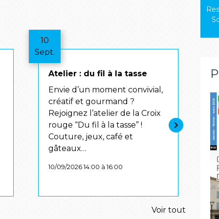
Res
Sc
10
08
Sept.
Oct.
P
Atelier : du fil à la tasse
A
Envie d’un moment convivial,
E
créatif et gourmand ?
c
Rejoignez l’atelier de la Croix
R
keyboard_arrow_right
rouge “Du fil à la tasse” !
r
Couture, jeux, café et
C
gâteaux…
g
10/09/2026 14:00 à 16:00
0
Voir tout