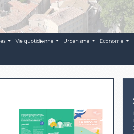
ces
Vie quotidienne
Urbanisme
Economie
Annulation marché du
vendredi 7 août 2026
En raison du tour de Fra
féminin le vendredi 7 aoû
2026 le marché