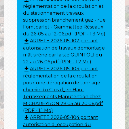
réglementation de la circulation et
du stationnement travaux
suppression branchement gaz - rue
Fomtbarlet - Giammatteo Réseaux
du 26-05 au 12-06.pdf (PDF - 1.3 Mo)
file_download
ARRETE 2026-05-102 portant
autorisation de travaux démontage
mât sirène par la sté GUINTOLI du
22 au 26-06.pdf (PDF - 1.2 Mo)
file_download
ARRETE 2026-05-103 portant
réglementation de la circulation
pour une dérogation de tonnage
chemin du Clos d_en Haut
Terrassements Manutention chez
M CHAREYRON 28.05 au 20.06.pdf
(PDF - 1.1 Mo)
file_download
ARRETE 2026-05-104 portant
autorisation d_occupation du