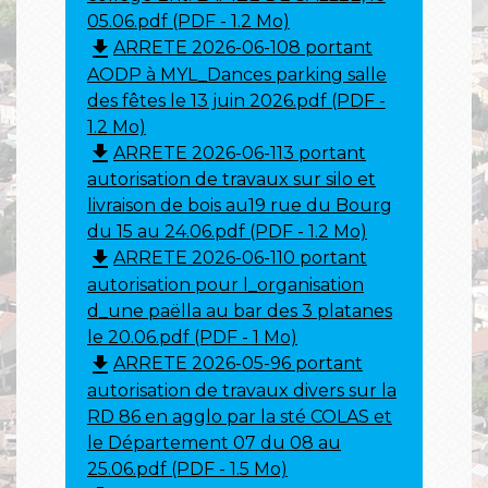
05.06.pdf (PDF - 1.2 Mo)
file_download
ARRETE 2026-06-108 portant
AODP à MYL_Dances parking salle
des fêtes le 13 juin 2026.pdf (PDF -
1.2 Mo)
file_download
ARRETE 2026-06-113 portant
autorisation de travaux sur silo et
livraison de bois au19 rue du Bourg
du 15 au 24.06.pdf (PDF - 1.2 Mo)
file_download
ARRETE 2026-06-110 portant
autorisation pour l_organisation
d_une paëlla au bar des 3 platanes
le 20.06.pdf (PDF - 1 Mo)
file_download
ARRETE 2026-05-96 portant
autorisation de travaux divers sur la
RD 86 en agglo par la sté COLAS et
le Département 07 du 08 au
25.06.pdf (PDF - 1.5 Mo)