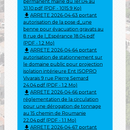
permanent mairie du 1er.04 au
31.10.pdf (PDF - 1015.9 Ko)
file_download
ARRETE 2026-04-63 portant
autorisation de la pose d_une
benne pour évacuation gravats au
8 rue de l_Espérance 18.04.pdf
(PDF - 1.2 Mo)
file_download
ARRETE 2026-04-64 portant
autorisation de stationnement sur
le domaine public pour projection
isolation intérieure Ent ISOPRO
Vivarais 9 rue Pïerre Semard
24.04.pdf (PDF - 1.2 Mo)
file_download
ARRETE 2026-04-66 portant
réglementation de la circulation
pour une dérogation de tonnage
au 15 chemin de Roumanie
22.04.pdf (PDF - 1.1 Mo)
file_download
ARRETE 2026-04-67 portant