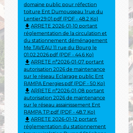
domaine public pour réfection
toiture Ent Dumousseau 1rue du
Lentier29.01.pdf (PDF - 48.2 Ko)
file_download
ARRETE 2026-01-10 portant
réglementation de la circulation et
du stationnement déménagement
Me TAVEAU 11 rue du Bourg le
01.02.2026.pdf (PDF - 44.6 Ko)
file_download
ARRETE n°2026-01-07 portant
autorisation 2026 de maintenance
sur le réseau Eclairage public Ent
RAMPA Energies.pdf (PDF - 50 Ko)
file_download
ARRETE n°2026-01-08 portant
autorisation 2026 de maintenance
sur le réseau assainissement Ent
RAMPA TP.pdf (PDF - 48.7 Ko)
file_download
ARRETE 2026-01-12 portant
réglementation du stationnement