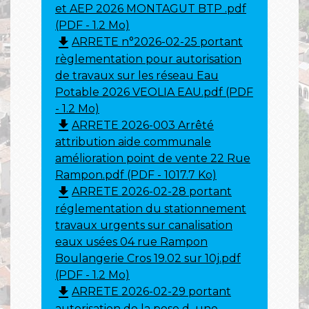
et AEP 2026 MONTAGUT BTP .pdf
(PDF - 1.2 Mo)
file_download
ARRETE n°2026-02-25 portant
règlementation pour autorisation
de travaux sur les réseau Eau
Potable 2026 VEOLIA EAU.pdf (PDF
- 1.2 Mo)
file_download
ARRETE 2026-003 Arrêté
attribution aide communale
amélioration point de vente 22 Rue
Rampon.pdf (PDF - 1017.7 Ko)
file_download
ARRETE 2026-02-28 portant
réglementation du stationnement
travaux urgents sur canalisation
eaux usées 04 rue Rampon
Boulangerie Cros 19.02 sur 10j.pdf
(PDF - 1.2 Mo)
file_download
ARRETE 2026-02-29 portant
autorisation de la pose d_une