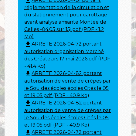
file_download
ARRETE 2026-04-81 portant
réglementation de la circulation et
du stationnement pour carottage
avant analyse amiante Montée de
Celles -04.05 sur 15j.pdf (PDF - 1.2
Mo)
file_download
ARRETE 2026-04-72 portant
autorisation organisation Marché
des Créateurs 17 mai 2026.pdf (PDF
- 41.4 Ko)
file_download
ARRETE 2026-04-82 portant
autorisation de vente de crèpes par
le Sou des écoles écoles Cités le 05
et 19.05.pdf (PDF - 40.9 Ko)
file_download
ARRETE 2026-04-82 portant
autorisation de vente de crèpes par
le Sou des écoles écoles Cités le 05
et 19.05.pdf (PDF - 40.9 Ko)
file_download
ARRETE 2026-04-72 portant