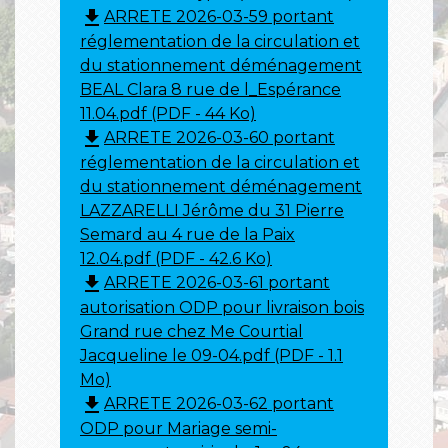
file_download
ARRETE 2026-03-59 portant
réglementation de la circulation et
du stationnement déménagement
BEAL Clara 8 rue de l_Espérance
11.04.pdf (PDF - 44 Ko)
file_download
ARRETE 2026-03-60 portant
réglementation de la circulation et
du stationnement déménagement
LAZZARELLI Jérôme du 31 Pierre
Semard au 4 rue de la Paix
12.04.pdf (PDF - 42.6 Ko)
file_download
ARRETE 2026-03-61 portant
autorisation ODP pour livraison bois
Grand rue chez Me Courtial
Jacqueline le 09-04.pdf (PDF - 1.1
Mo)
file_download
ARRETE 2026-03-62 portant
ODP pour Mariage semi-