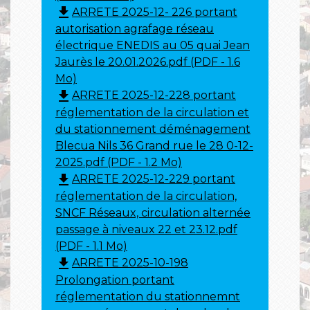
file_download
ARRETE 2025-12- 226 portant
autorisation agrafage réseau
électrique ENEDIS au 05 quai Jean
Jaurès le 20.01.2026.pdf (PDF - 1.6
Mo)
file_download
ARRETE 2025-12-228 portant
réglementation de la circulation et
du stationnement déménagement
Blecua Nils 36 Grand rue le 28 0-12-
2025.pdf (PDF - 1.2 Mo)
file_download
ARRETE 2025-12-229 portant
réglementation de la circulation,
SNCF Réseaux, circulation alternée
passage à niveaux 22 et 23.12.pdf
(PDF - 1.1 Mo)
file_download
ARRETE 2025-10-198
Prolongation portant
réglementation du stationnemnt