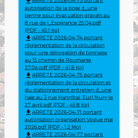
file_download
ARRETE 2026-04-73 portant
autorisation de la pose d_une
benne pour évacuation gravats au
8 rue de l_Espérance 25.04.pdf
(PDF - 45.1 Ko)
file_download
ARRETE 2026-04-74 portant
réglementation de la circulation
pour une dérogation de tonnage
au 15 chemin de Roumanie
27.04.pdf (PDF - 41.8 Ko)
file_download
ARRETE 2026-04-75 portant
réglementation de la circulation et
du stationnement entretien d_une
haie au 3 rue Hannibal, Eurl Nury le
27 avril.pdf (PDF - 45.8 Ko)
file_download
ARRETE 2026-04-71 portant
autorisation organisation Vogue mai
2026.pdf (PDF - 1.2 Mo)
file_download
ARRETE 2026-04-77 portant