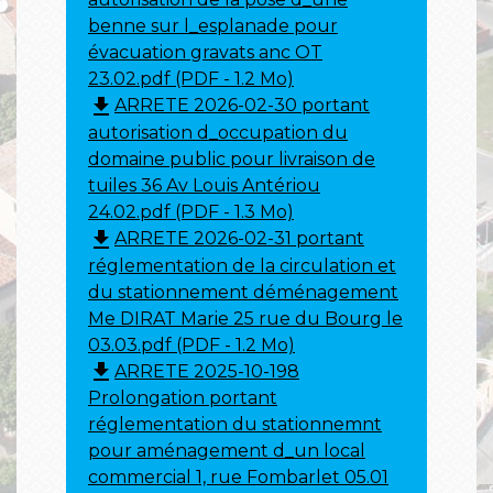
benne sur l_esplanade pour
évacuation gravats anc OT
23.02.pdf (PDF - 1.2 Mo)
file_download
ARRETE 2026-02-30 portant
autorisation d_occupation du
domaine public pour livraison de
tuiles 36 Av Louis Antériou
24.02.pdf (PDF - 1.3 Mo)
file_download
ARRETE 2026-02-31 portant
réglementation de la circulation et
du stationnement déménagement
Me DIRAT Marie 25 rue du Bourg le
03.03.pdf (PDF - 1.2 Mo)
file_download
ARRETE 2025-10-198
Prolongation portant
réglementation du stationnemnt
pour aménagement d_un local
commercial 1, rue Fombarlet 05.01