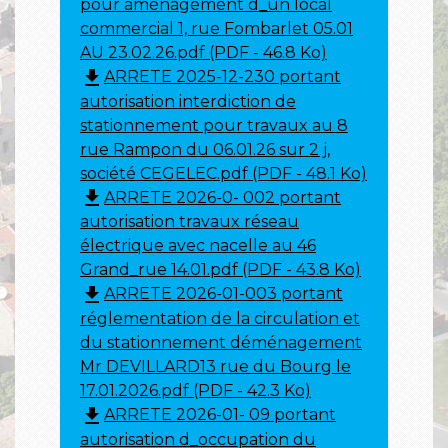
pour aménagement d_un local
commercial 1, rue Fombarlet 05.01
AU 23.02.26.pdf (PDF - 46.8 Ko)
file_download
ARRETE 2025-12-230 portant
autorisation interdiction de
stationnement pour travaux au 8
rue Rampon du 06.01.26 sur 2 j,
société CEGELEC.pdf (PDF - 48.1 Ko)
file_download
ARRETE 2026-0- 002 portant
autorisation travaux réseau
électrique avec nacelle au 46
Grand_rue 14.01.pdf (PDF - 43.8 Ko)
file_download
ARRETE 2026-01-003 portant
réglementation de la circulation et
du stationnement déménagement
Mr DEVILLARD13 rue du Bourg le
17.01.2026.pdf (PDF - 42.3 Ko)
file_download
ARRETE 2026-01- 09 portant
autorisation d_occupation du