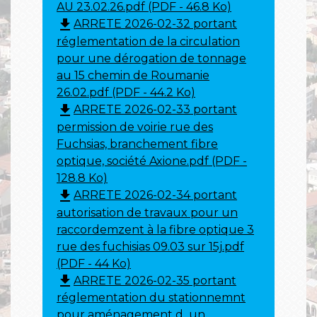
AU 23.02.26.pdf (PDF - 46.8 Ko)
file_download
ARRETE 2026-02-32 portant
réglementation de la circulation
pour une dérogation de tonnage
au 15 chemin de Roumanie
26.02.pdf (PDF - 44.2 Ko)
file_download
ARRETE 2026-02-33 portant
permission de voirie rue des
Fuchsias, branchement fibre
optique, société Axione.pdf (PDF -
128.8 Ko)
file_download
ARRETE 2026-02-34 portant
autorisation de travaux pour un
raccordemzent à la fibre optique 3
rue des fuchisias 09.03 sur 15j.pdf
(PDF - 44 Ko)
file_download
ARRETE 2026-02-35 portant
réglementation du stationnemnt
pour aménagement d_un