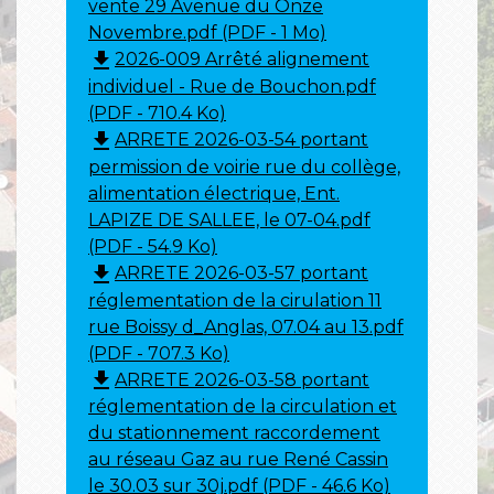
vente 29 Avenue du Onze
Novembre.pdf (PDF - 1 Mo)
file_download
2026-009 Arrêté alignement
individuel - Rue de Bouchon.pdf
(PDF - 710.4 Ko)
file_download
ARRETE 2026-03-54 portant
permission de voirie rue du collège,
alimentation électrique, Ent.
LAPIZE DE SALLEE, le 07-04.pdf
(PDF - 54.9 Ko)
file_download
ARRETE 2026-03-57 portant
réglementation de la cirulation 11
rue Boissy d_Anglas, 07.04 au 13.pdf
(PDF - 707.3 Ko)
file_download
ARRETE 2026-03-58 portant
réglementation de la circulation et
du stationnement raccordement
au réseau Gaz au rue René Cassin
le 30.03 sur 30j.pdf (PDF - 46.6 Ko)