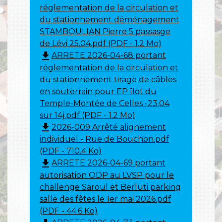
réglementation de la circulation et
du stationnement déménagement
STAMBOULIAN Pierre 5 passasge
de Lévi 25.04.pdf (PDF - 1.2 Mo)
file_download
ARRETE 2026-04-68 portant
réglementation de la circulation et
du stationnement tirage de câbles
en souterrain pour EP îlot du
Temple-Montée de Celles -23.04
sur 14j.pdf (PDF - 1.2 Mo)
file_download
2026-009 Arrêté alignement
individuel - Rue de Bouchon.pdf
(PDF - 710.4 Ko)
file_download
ARRETE 2026-04-69 portant
autorisation ODP au LVSP pour le
challenge Saroul et Berluti parking
salle des fêtes le 1er mai 2026.pdf
(PDF - 44.6 Ko)