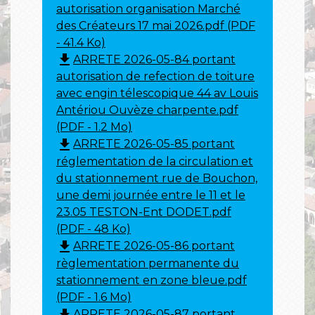
autorisation organisation Marché
des Créateurs 17 mai 2026.pdf (PDF
- 41.4 Ko)
file_download
ARRETE 2026-05-84 portant
autorisation de refection de toiture
avec engin télescopique 44 av Louis
Antériou Ouvèze charpente.pdf
(PDF - 1.2 Mo)
file_download
ARRETE 2026-05-85 portant
réglementation de la circulation et
du stationnement rue de Bouchon,
une demi journée entre le 11 et le
23.05 TESTON-Ent DODET.pdf
(PDF - 48 Ko)
file_download
ARRETE 2026-05-86 portant
règlementation permanente du
stationnement en zone bleue.pdf
(PDF - 1.6 Mo)
file_download
ARRETE 2026-05-87 portant