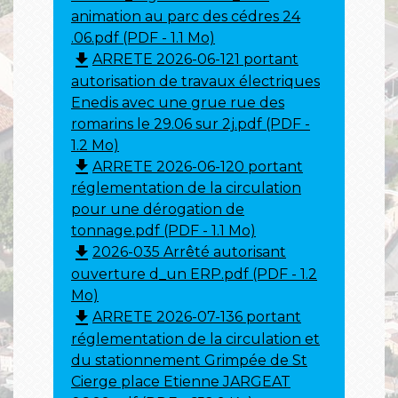
animation au parc des cédres 24
.06.pdf (PDF - 1.1 Mo)
file_download
ARRETE 2026-06-121 portant
autorisation de travaux électriques
Enedis avec une grue rue des
romarins le 29.06 sur 2j.pdf (PDF -
1.2 Mo)
file_download
ARRETE 2026-06-120 portant
réglementation de la circulation
pour une dérogation de
tonnage.pdf (PDF - 1.1 Mo)
file_download
2026-035 Arrêté autorisant
ouverture d_un ERP.pdf (PDF - 1.2
Mo)
file_download
ARRETE 2026-07-136 portant
réglementation de la circulation et
du stationnement Grimpée de St
Cierge place Etienne JARGEAT