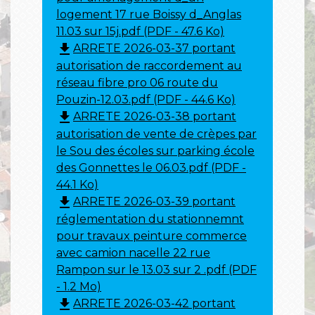
logement 17 rue Boissy d_Anglas
11.03 sur 15j.pdf (PDF - 47.6 Ko)
file_download
ARRETE 2026-03-37 portant
autorisation de raccordement au
réseau fibre pro 06 route du
Pouzin-12.03.pdf (PDF - 44.6 Ko)
file_download
ARRETE 2026-03-38 portant
autorisation de vente de crèpes par
le Sou des écoles sur parking école
des Gonnettes le 06.03.pdf (PDF -
44.1 Ko)
file_download
ARRETE 2026-03-39 portant
réglementation du stationnemnt
pour travaux peinture commerce
avec camion nacelle 22 rue
Rampon sur le 13.03 sur 2 .pdf (PDF
- 1.2 Mo)
file_download
ARRETE 2026-03-42 portant