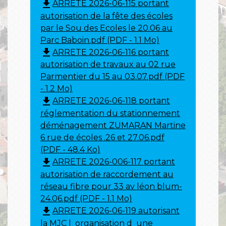
file_download
ARRETE 2026-06-115 portant
autorisation de la fête des écoles
par le Sou des Ecoles le 20.06 au
Parc Baboin.pdf (PDF - 1.1 Mo)
file_download
ARRETE 2026-06-116 portant
autorisation de travaux au 02 rue
Parmentier du 15 au 03.07.pdf (PDF
- 1.2 Mo)
file_download
ARRETE 2026-06-118 portant
réglementation du stationnement
déménagement ZUMARAN Martine
6 rue de écoles .26 et 27.06.pdf
(PDF - 48.4 Ko)
file_download
ARRETE 2026-006-117 portant
autorisation de raccordement au
réseau fibre pour 33 av léon blum-
24.06.pdf (PDF - 1.1 Mo)
file_download
ARRETE 2026-06-119 autorisant
la MJC l_organisation d_une