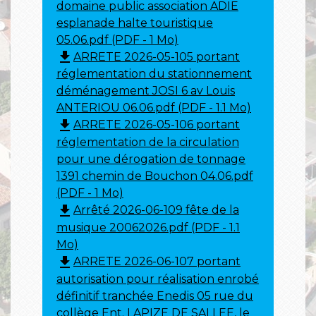
domaine public association ADIE
esplanade halte touristique
05.06.pdf (PDF - 1 Mo)
file_download
ARRETE 2026-05-105 portant
réglementation du stationnement
déménagement JOSI 6 av Louis
ANTERIOU 06.06.pdf (PDF - 1.1 Mo)
file_download
ARRETE 2026-05-106 portant
réglementation de la circulation
pour une dérogation de tonnage
1391 chemin de Bouchon 04.06.pdf
(PDF - 1 Mo)
file_download
Arrêté 2026-06-109 fête de la
musique 20062026.pdf (PDF - 1.1
Mo)
file_download
ARRETE 2026-06-107 portant
autorisation pour réalisation enrobé
définitif tranchée Enedis 05 rue du
collège Ent. LAPIZE DE SALLEE, le