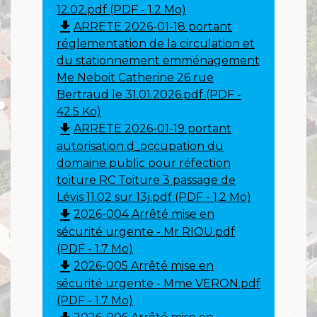
12.02.pdf (PDF - 1.2 Mo)
file_download
ARRETE 2026-01-18 portant
réglementation de la circulation et
du stationnement emménagement
Me Neboit Catherine 26 rue
Bertraud le 31.01.2026.pdf (PDF -
42.5 Ko)
file_download
ARRETE 2026-01-19 portant
autorisation d_occupation du
domaine public pour réfection
toiture RC Toiture 3 passage de
Lévis 11.02 sur 13j.pdf (PDF - 1.2 Mo)
file_download
2026-004 Arrêté mise en
sécurité urgente - Mr RIOU.pdf
(PDF - 1.7 Mo)
file_download
2026-005 Arrêté mise en
sécurité urgente - Mme VERON.pdf
(PDF - 1.7 Mo)