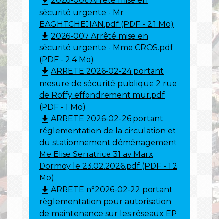
file_download
2026-006 Arrêté mise en
sécurité urgente - Mr
BAGHTCHEJIAN.pdf (PDF - 2.1 Mo)
file_download
2026-007 Arrêté mise en
sécurité urgente - Mme CROS.pdf
(PDF - 2.4 Mo)
file_download
ARRETE 2026-02-24 portant
mesure de sécurité publique 2 rue
de Roffy effondrement mur.pdf
(PDF - 1 Mo)
file_download
ARRETE 2026-02-26 portant
réglementation de la circulation et
du stationnement déménagement
Me Elise Serratrice 31 av Marx
Dormoy le 23.02.2026.pdf (PDF - 1.2
Mo)
file_download
ARRETE n°2026-02-22 portant
règlementation pour autorisation
de maintenance sur les réseaux EP