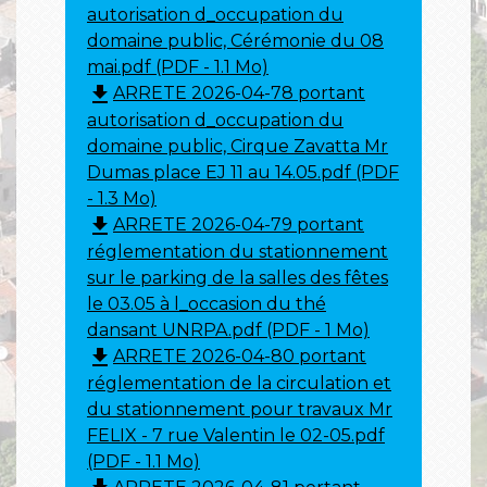
autorisation d_occupation du
domaine public, Cérémonie du 08
mai.pdf (PDF - 1.1 Mo)
file_download
ARRETE 2026-04-78 portant
autorisation d_occupation du
domaine public, Cirque Zavatta Mr
Dumas place EJ 11 au 14.05.pdf (PDF
- 1.3 Mo)
file_download
ARRETE 2026-04-79 portant
réglementation du stationnement
sur le parking de la salles des fêtes
le 03.05 à l_occasion du thé
dansant UNRPA.pdf (PDF - 1 Mo)
file_download
ARRETE 2026-04-80 portant
réglementation de la circulation et
du stationnement pour travaux Mr
FELIX - 7 rue Valentin le 02-05.pdf
(PDF - 1.1 Mo)