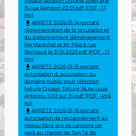
travaux isolation Durand Stéphane
15 rue Rampon 22.01.pdf (PDF - 1.1
Mo)
file_download
ARRETE 2026-01-14 portant
réglementation de la circulation et
du stationnement déménagement
Me Maréchal et Mr Péja 6 rue
Bertraud le 31.01.2026.pdf (PDF - 1.1
Mo)
file_download
ARRETE 2026-01-15 portant
autorisation d_occupation du
domaine public pour réfection
toiture Crussol Toiture 36 Av Louis
Antériou 11.02 sur 15j.pdf (PDF - 49.6
Ko)
file_download
ARRETE 2026-01-16 portant
autorisation de reccaordement au
réseau fibre aire de camping car
park au chemin de Ten Te Be