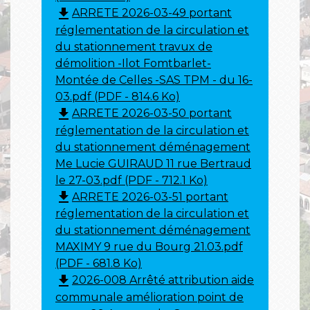
file_download
ARRETE 2026-03-49 portant
réglementation de la circulation et
du stationnement travux de
démolition -Ilot Fomtbarlet-
Montée de Celles -SAS TPM - du 16-
03.pdf (PDF - 814.6 Ko)
file_download
ARRETE 2026-03-50 portant
réglementation de la circulation et
du stationnement déménagement
Me Lucie GUIRAUD 11 rue Bertraud
le 27-03.pdf (PDF - 712.1 Ko)
file_download
ARRETE 2026-03-51 portant
réglementation de la circulation et
du stationnement déménagement
MAXIMY 9 rue du Bourg 21.03.pdf
(PDF - 681.8 Ko)
file_download
2026-008 Arrêté attribution aide
communale amélioration point de