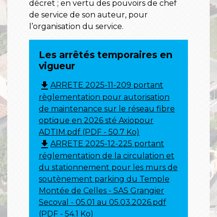
décret ; en vertu des pouvoirs de chef
de service de son auteur, pour
l’organisation du service.
Les arrêtés temporaires en
vigueur
file_download
ARRETE 2025-11-209 portant
règlementation pour autorisation
de maintenance sur le réseau fibre
optique en 2026 sté Axiopour
ADTIM.pdf (PDF - 50.7 Ko)
file_download
ARRETE 2025-12-225 portant
réglementation de la circulation et
du stationnement pour les murs de
soutènement parking du Temple
Montée de Celles - SAS Grangier
Secoval - 05.01 au 05.03.2026.pdf
(PDF - 54.1 Ko)