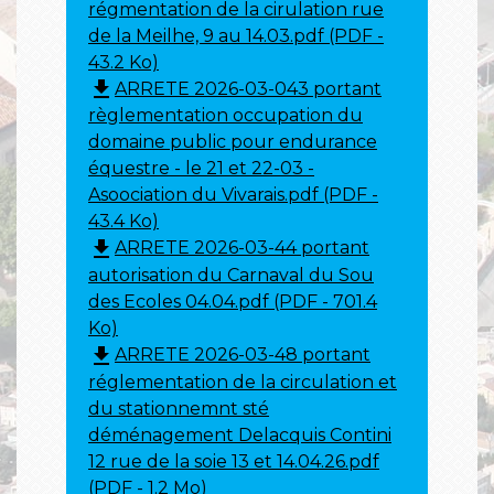
régmentation de la cirulation rue
de la Meilhe, 9 au 14.03.pdf (PDF -
43.2 Ko)
file_download
ARRETE 2026-03-043 portant
règlementation occupation du
domaine public pour endurance
équestre - le 21 et 22-03 -
Asoociation du Vivarais.pdf (PDF -
43.4 Ko)
file_download
ARRETE 2026-03-44 portant
autorisation du Carnaval du Sou
des Ecoles 04.04.pdf (PDF - 701.4
Ko)
file_download
ARRETE 2026-03-48 portant
réglementation de la circulation et
du stationnemnt sté
déménagement Delacquis Contini
12 rue de la soie 13 et 14.04.26.pdf
(PDF - 1.2 Mo)