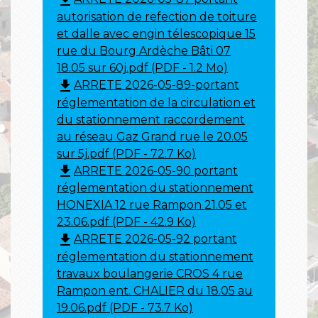
autorisation de refection de toiture
et dalle avec engin télescopique 15
rue du Bourg Ardèche Bâti 07
18.05 sur 60j.pdf (PDF - 1.2 Mo)
file_download
ARRETE 2026-05-89-portant
réglementation de la circulation et
du stationnement raccordement
au réseau Gaz Grand rue le 20.05
sur 5j.pdf (PDF - 72.7 Ko)
file_download
ARRETE 2026-05-90 portant
réglementation du stationnement
HONEXIA 12 rue Rampon 21.05 et
23.06.pdf (PDF - 42.9 Ko)
file_download
ARRETE 2026-05-92 portant
réglementation du stationnement
travaux boulangerie CROS 4 rue
Rampon ent. CHALIER du 18.05 au
19.06.pdf (PDF - 73.7 Ko)