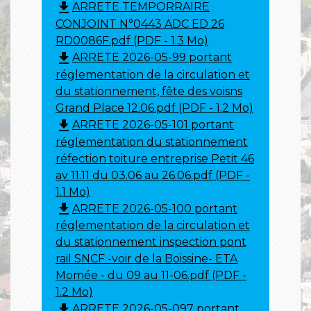
file_download
ARRETE TEMPORRAIRE
CONJOINT N°0443 ADC ED 26
RD0086F.pdf (PDF - 1.3 Mo)
file_download
ARRETE 2026-05-99 portant
réglementation de la circulation et
du stationnement, fête des voisns
Grand Place 12.06.pdf (PDF - 1.2 Mo)
file_download
ARRETE 2026-05-101 portant
réglementation du stationnement
réfection toiture entreprise Petit 46
av 11.11 du 03.06 au 26.06.pdf (PDF -
1.1 Mo)
file_download
ARRETE 2026-05-100 portant
réglementation de la circulation et
du stationnement inspection pont
rail SNCF -voir de la Boissine- ETA
Momée - du 09 au 11-06.pdf (PDF -
1.2 Mo)
file_download
ARRETE 2026-05-097 portant