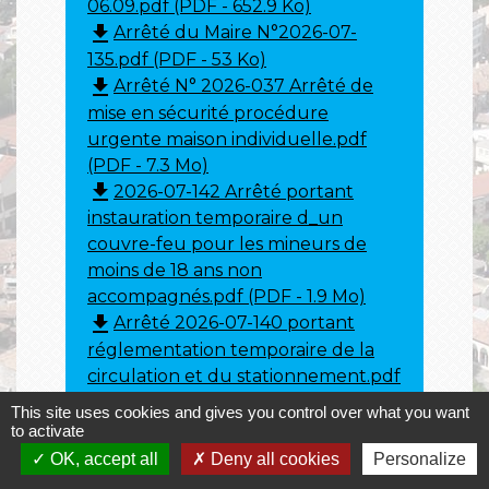
06.09.pdf (PDF - 652.9 Ko)
file_download
Arrêté du Maire N°2026-07-
135.pdf (PDF - 53 Ko)
file_download
Arrêté N° 2026-037 Arrêté de
mise en sécurité procédure
urgente maison individuelle.pdf
(PDF - 7.3 Mo)
file_download
2026-07-142 Arrêté portant
instauration temporaire d_un
couvre-feu pour les mineurs de
moins de 18 ans non
accompagnés.pdf (PDF - 1.9 Mo)
file_download
Arrêté 2026-07-140 portant
réglementation temporaire de la
circulation et du stationnement.pdf
(PDF - 51.4 Ko)
This site uses cookies and gives you control over what you want
file_download
Arrêté 2025-07-138 portant
to activate
réglementation temporaire de la
OK, accept all
Deny all cookies
Personalize
circulation et du stationnement.pdf