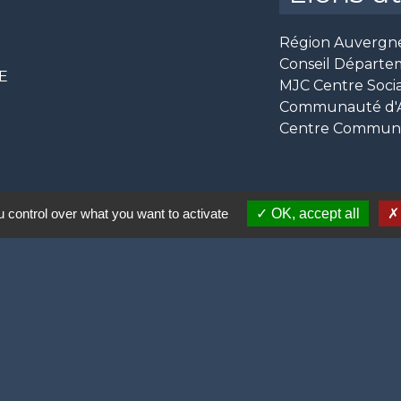
Région Auvergn
Conseil Départe
CE
MJC Centre Socia
Communauté d'Ag
Centre Communal
 control over what you want to activate
OK, accept all