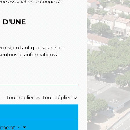
une association
>
Congé de
 D'UNE
ir si, en tant que salarié ou
entons les informations à
Tout replier
Tout déplier
keyboard_arrow_up
keyboard_arrow_down
sement ?