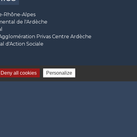
e-Rhône-Alpes
mental de l'Ardèche
l
glomération Privas Centre Ardèche
 d'Action Sociale
Deny all cookies
Personalize