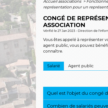
Accueil associations
>
Fonctionne
représentation pour un représent
CONGÉ DE REPRÉSE
ASSOCIATION
Vérifié le 27 Jan 2023 - Direction de l'inf
Vous êtes appelé à représenter vot
agent public, vous pouvez bénéfi
connaître.
Salarié
Agent public
Quel est l'objet du congé 
Combien de salariés peuve