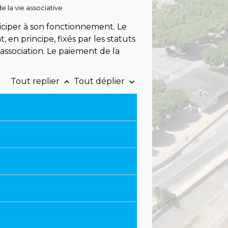
e la vie associative
iciper à son fonctionnement. Le
 en principe, fixés par les statuts
'association. Le paiement de la
Tout replier
Tout déplier
keyboard_arrow_up
keyboard_arrow_down