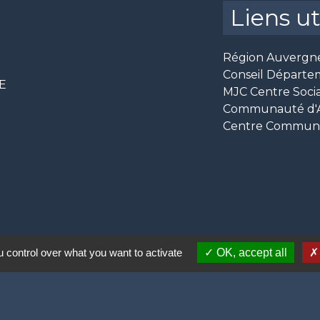
Liens ut
Région Auvergn
Conseil Départe
CE
MJC Centre Socia
Communauté d'Ag
Centre Communal
 control over what you want to activate
OK, accept all