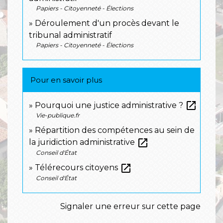
Papiers - Citoyenneté - Élections
Déroulement d'un procès devant le
tribunal administratif
Papiers - Citoyenneté - Élections
Pour en savoir plus
open_in_new
Pourquoi une justice administrative ?
Vie-publique.fr
Répartition des compétences au sein de
open_in_new
la juridiction administrative
Conseil d'État
open_in_new
Télérecours citoyens
Conseil d'État
Signaler une erreur sur cette page