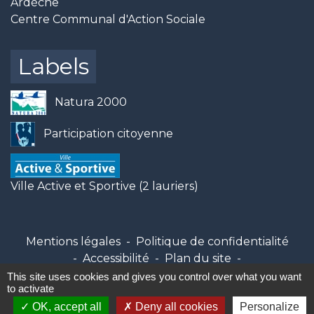
Ardèche
Centre Communal d'Action Sociale
Labels
Natura 2000
Participation citoyenne
Ville Active et Sportive (2 lauriers)
Mentions légales
-
Politique de confidentialité
-
Accessibilité
-
Plan du site
-
Gestion des cookies
This site uses cookies and gives you control over what you want
to activate
OK, accept all
Deny all cookies
Personalize
Site créé en partenariat avec Réseau des Communes