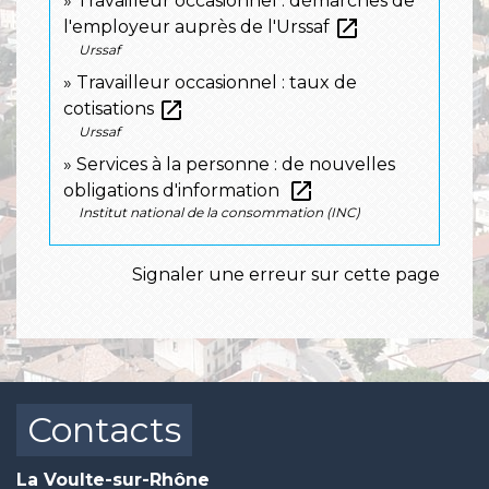
Travailleur occasionnel : démarches de
open_in_new
l'employeur auprès de l'Urssaf
Urssaf
Travailleur occasionnel : taux de
open_in_new
cotisations
Urssaf
Services à la personne : de nouvelles
open_in_new
obligations d'information
Institut national de la consommation (INC)
Signaler une erreur sur cette page
Contacts
La Voulte-sur-Rhône