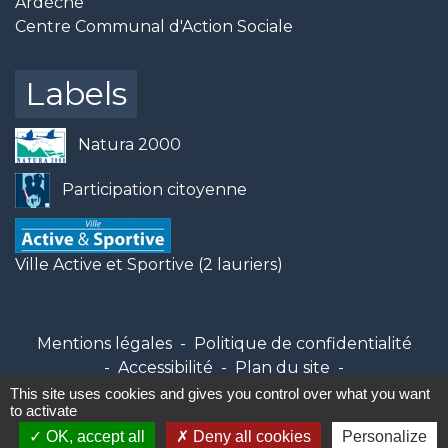
Ardèche
Centre Communal d'Action Sociale
Labels
Natura 2000
Participation citoyenne
Ville Active et Sportive (2 lauriers)
Mentions légales
-
Politique de confidentialité
-
Accessibilité
-
Plan du site
-
Gestion des cookies
This site uses cookies and gives you control over what you want
to activate
OK, accept all
Deny all cookies
Personalize
Site créé en partenariat avec Réseau des Communes