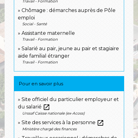
Travail - Formation
Chômage : démarches auprès de Pôle
emploi
Social - Santé
Assistante maternelle
Travail - Formation
Salarié au pair, jeune au pair et stagiaire
aide familial étranger
Travail - Formation
Pour en savoir plus
Site officiel du particulier employeur et
open_in_new
du salarié
Urssaf Caisse nationale (ex-Acoss)
open_in_new
Site des services à la personne
Ministère chargé des finances