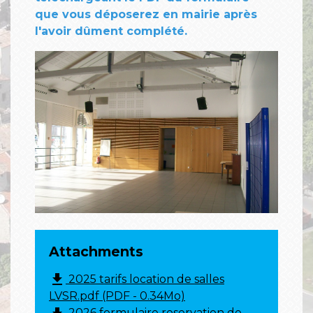
que vous déposerez en mairie après
l'avoir dûment complété.
Attachments
file_download
2025 tarifs location de salles
LVSR.pdf (PDF - 0.34Mo)
2026 formulaire reservation de