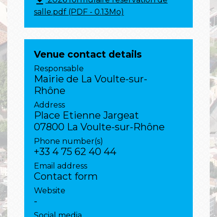
file_download
salle.pdf (PDF - 0.13Mo)
Venue contact details
Responsable
Mairie de La Voulte-sur-
Rhône
Address
Place Etienne Jargeat
07800 La Voulte-sur-Rhône
Phone number(s)
+33 4 75 62 40 44
Email address
Contact form
Website
-
Social media