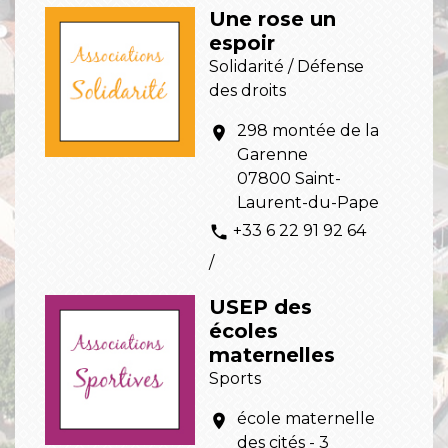
Une rose un
espoir
Solidarité / Défense
des droits
298 montée de la
location_on
Garenne
07800 Saint-
Laurent-du-Pape
+33 6 22 91 92 64
phone
/
USEP des
écoles
maternelles
Sports
école maternelle
location_on
des cités - 3