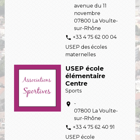
avenue du 11
novembre
07800 La Voulte-
sur-Rhône
+33 4 75 62 00 04
phone
USEP des écoles
maternelles
USEP école
élémentaire
Centre
Sports
-
location_on
07800 La Voulte-
sur-Rhône
+33 4 75 62 40 91
phone
USEP école