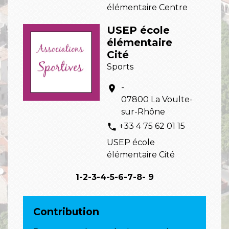
élémentaire Centre
USEP école
élémentaire
Cité
Sports
-
location_on
07800 La Voulte-
sur-Rhône
+33 4 75 62 01 15
phone
USEP école
élémentaire Cité
1
-2
-3
-4
-5
-6
-7
-8
-
9
Contribution