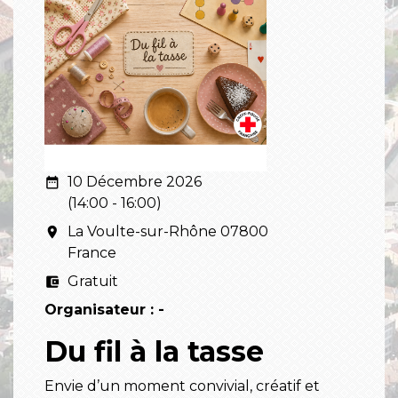
10 Décembre 2026
date_range
(14:00 - 16:00)
La Voulte-sur-Rhône 07800
room
France
Gratuit
account_balance_wallet
Organisateur : -
Du fil à la tasse
Envie d’un moment convivial, créatif et