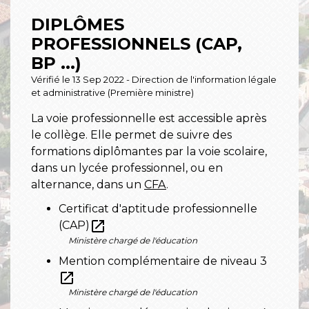
DIPLÔMES
PROFESSIONNELS (CAP,
BP ...)
Vérifié le 13 Sep 2022 - Direction de l'information légale
et administrative (Première ministre)
La voie professionnelle est accessible après
le collège. Elle permet de suivre des
formations diplômantes par la voie scolaire,
dans un lycée professionnel, ou en
alternance, dans un
CFA
.
Certificat d'aptitude professionnelle
open_in_new
(CAP)
Ministère chargé de l'éducation
Mention complémentaire de niveau 3
open_in_new
Ministère chargé de l'éducation