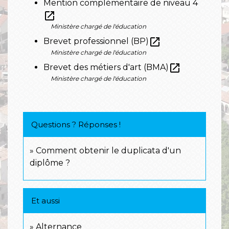
Mention complémentaire de niveau 4
open_in_new
Ministère chargé de l'éducation
open_in_new
Brevet professionnel (BP)
Ministère chargé de l'éducation
open_in_new
Brevet des métiers d'art (BMA)
Ministère chargé de l'éducation
Questions ? Réponses !
Comment obtenir le duplicata d'un
diplôme ?
Et aussi
Alternance