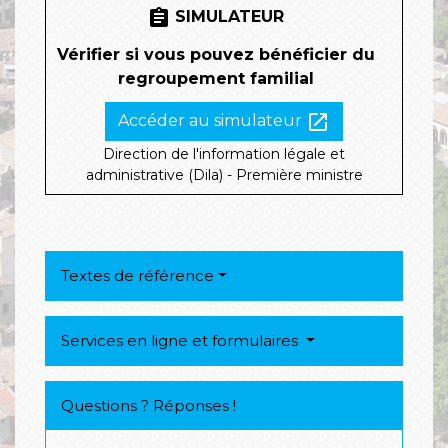
assignment
SIMULATEUR
Vérifier si vous pouvez bénéficier du
regroupement familial
open_in_new
Accéder au simulateur
Direction de l'information légale et
administrative (Dila) - Première ministre
Textes de référence
Services en ligne et formulaires
Questions ? Réponses !