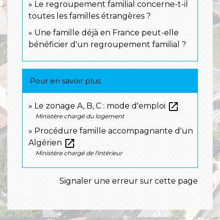
Le regroupement familial concerne-t-il
toutes les familles étrangères ?
Une famille déjà en France peut-elle
bénéficier d'un regroupement familial ?
Pour en savoir plus
open_in_new
Le zonage A, B, C : mode d'emploi
Ministère chargé du logement
Procédure famille accompagnante d'un
open_in_new
Algérien
Ministère chargé de l'intérieur
Signaler une erreur sur cette page