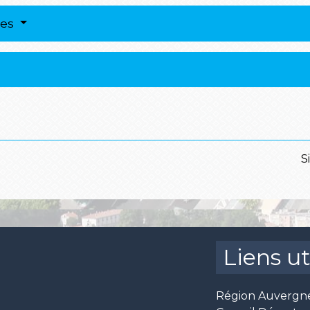
res
S
Liens ut
Région Auvergn