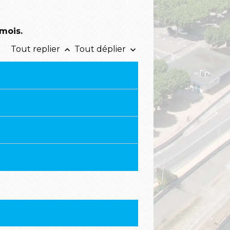
 mois.
Tout replier
Tout déplier
keyboard_arrow_up
keyboard_arrow_down