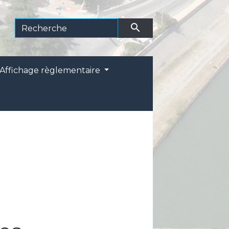
search
Affichage règlementaire