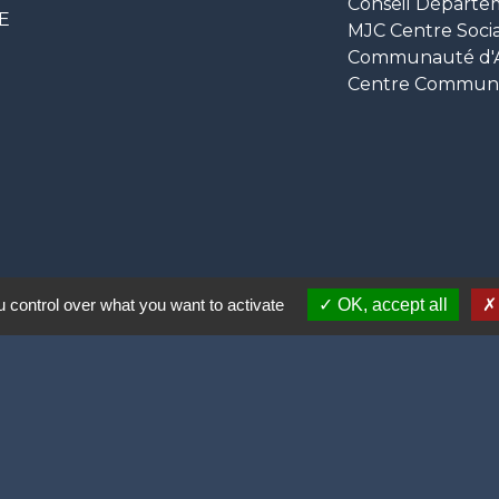
Conseil Départe
CE
MJC Centre Socia
Communauté d'Ag
Centre Communal
 control over what you want to activate
OK, accept all
ortive (2 lauriers)