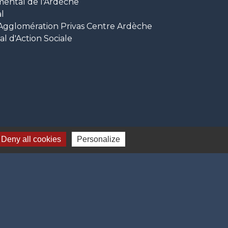
mental de l'Ardèche
l
glomération Privas Centre Ardèche
 d'Action Sociale
Deny all cookies
Personalize