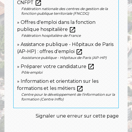
open_in_new
CNFPT
Fédération nationale des centres de gestion de la
fonction publique territoriale (FNCDG)
Offres d'emploi dans la fonction
open_in_new
publique hospitalière
Fédération hospitalière de France
Assistance publique - Hôpitaux de Paris
open_in_new
(AP-HP) : offres d'emploi
Assistance publique - Hôpitaux de Paris (AP-HP)
open_in_new
Préparer votre candidature
Pôle emploi
Information et orientation sur les
open_in_new
formations et les métiers
Centre pour le développement de l'information sur la
formation (Centre Inffo)
Signaler une erreur sur cette page