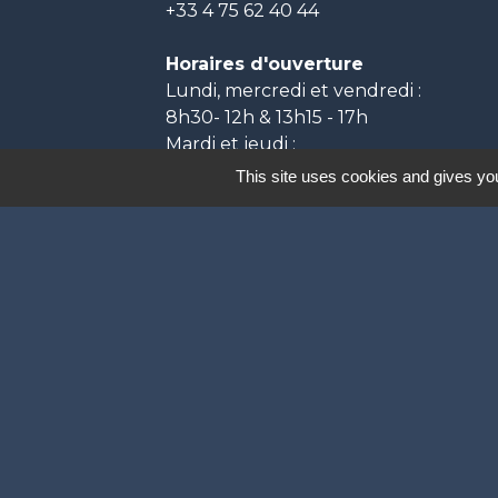
+33 4 75 62 40 44
Horaires d'ouverture
Lundi, mercredi et vendredi :
8h30- 12h & 13h15 - 17h
Mardi et jeudi :
8h30- 12h & 13h15 - 18h
This site uses cookies and gives you
Labels
Natura 2000
Participation citoyenne
Ville Active et Sp