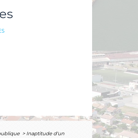
es
ES
 publique
>
Inaptitude d'un