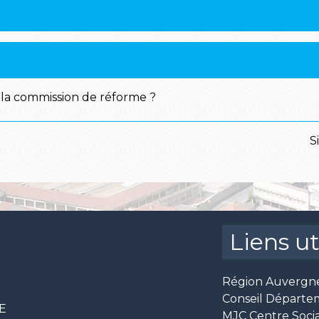
 la commission de réforme ?
S
Liens ut
Région Auvergn
Conseil Départe
CE
MJC Centre Socia