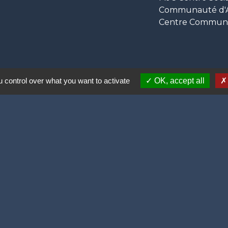
Communauté d'Ag
Centre Communal
 control over what you want to activate
OK, accept all
ortive (2 lauriers)