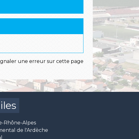
ignaler une erreur sur cette page
iles
e-Rhône-Alpes
mental de l'Ardèche
l