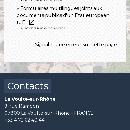
Formulaires multilingues joints aux
documents publics d'un État européen
open_in_new
(UE)
Commission européenne
Signaler une erreur sur cette page
Contacts
La Voulte-sur-Rhône
9, rue Rampon
07800 La Voulte-sur-Rhône - FRANCE
+33 4 75 62 40 44