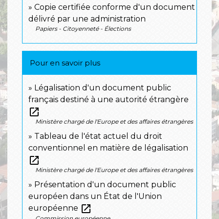
Copie certifiée conforme d'un document
délivré par une administration
Papiers - Citoyenneté - Élections
Pour en savoir plus
Légalisation d'un document public
français destiné à une autorité étrangère
open_in_new
Ministère chargé de l'Europe et des affaires étrangères
Tableau de l'état actuel du droit
conventionnel en matière de légalisation
open_in_new
Ministère chargé de l'Europe et des affaires étrangères
Présentation d'un document public
européen dans un État de l'Union
open_in_new
européenne
Commission européenne