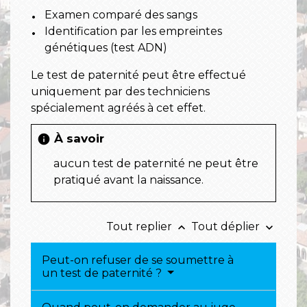
Examen comparé des sangs
Identification par les empreintes
génétiques (test ADN)
Le test de paternité peut être effectué
uniquement par des techniciens
spécialement agréés à cet effet.
À savoir
info
aucun test de paternité ne peut être
pratiqué avant la naissance.
Tout replier
Tout déplier
keyboard_arrow_up
keyboard_arrow_down
Peut-on refuser de se soumettre à
un test de paternité ?