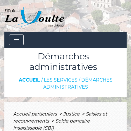
menu
Démarches
administratives
ACCUEIL
/
LES SERVICES
/
DÉMARCHES
ADMINISTRATIVES
Accueil particuliers
>
Justice
>
Saisies et
recouvrements
>
Solde bancaire
insaisissable (SBI)