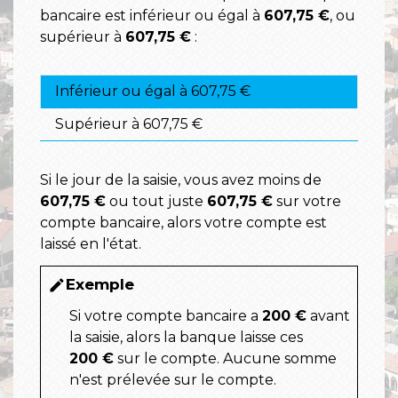
bancaire est inférieur ou égal à
607,75 €
, ou
supérieur à
607,75 €
:
Inférieur ou égal à 607,75 €
Supérieur à 607,75 €
Si le jour de la saisie, vous avez moins de
607,75 €
ou tout juste
607,75 €
sur votre
compte bancaire, alors votre compte est
laissé en l'état.
Exemple
edit
Si votre compte bancaire a
200 €
avant
la saisie, alors la banque laisse ces
200 €
sur le compte. Aucune somme
n'est prélevée sur le compte.