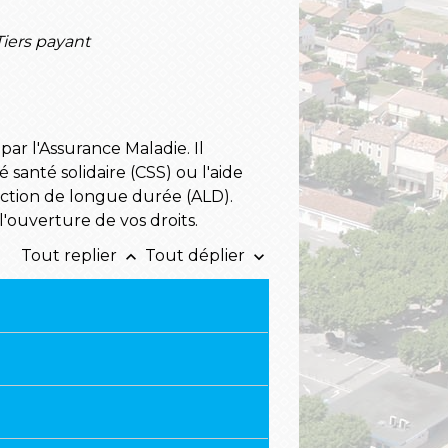
Tiers payant
ar l'Assurance Maladie. Il
santé solidaire (CSS) ou l'aide
fection de longue durée (ALD).
 l'ouverture de vos droits.
Tout replier
Tout déplier
keyboard_arrow_up
keyboard_arrow_down