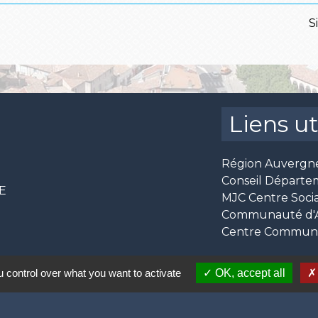
S
Liens ut
Région Auvergn
Conseil Départe
CE
MJC Centre Socia
Communauté d'Ag
Centre Communal
 control over what you want to activate
OK, accept all