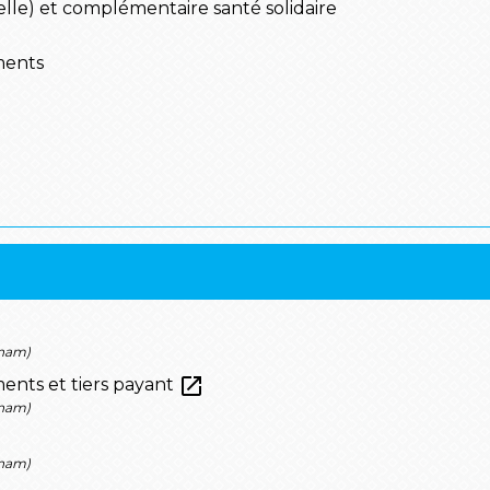
le) et complémentaire santé solidaire
ments
Cnam)
open_in_new
nts et tiers payant
Cnam)
Cnam)