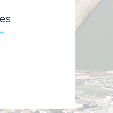
es
ES