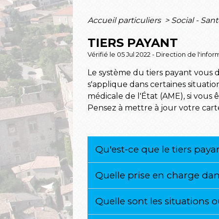
Accueil particuliers
>
Social - San
TIERS PAYANT
Vérifié le 05 Jul 2022 - Direction de l'inf
Le système du tiers payant vous d
s'applique dans certaines situatio
médicale de l'État (AME), si vous 
Pensez à mettre à jour votre carte 
Qu'est-ce que le tiers paya
Quelle prise en charge dan
Quelle sont les situations 