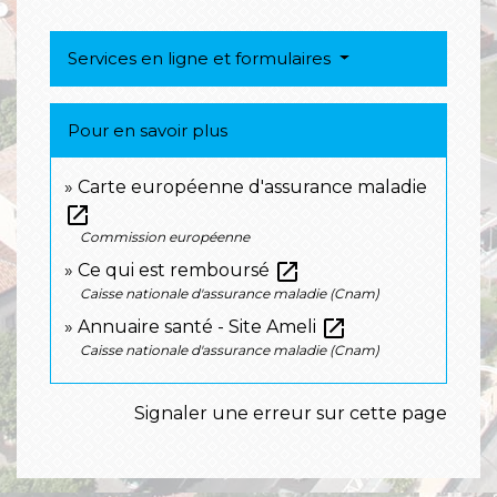
Services en ligne et formulaires
Pour en savoir plus
Carte européenne d'assurance maladie
open_in_new
Commission européenne
open_in_new
Ce qui est remboursé
Caisse nationale d'assurance maladie (Cnam)
open_in_new
Annuaire santé - Site Ameli
Caisse nationale d'assurance maladie (Cnam)
Signaler une erreur sur cette page