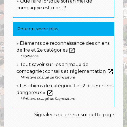
Que faire lorsque son animal de
compagnie est mort ?
Pour en savoir plus
Éléments de reconnaissance des chiens
open_in_new
de 1re et 2e catégories
Legifrance
Tout savoir sur les animaux de
open_in_new
compagnie : conseils et réglementation
Ministère chargé de l'agriculture
Les chiens de catégorie 1 et 2 dits « chiens
open_in_new
dangereux »
Ministère chargé de l'agriculture
Signaler une erreur sur cette page