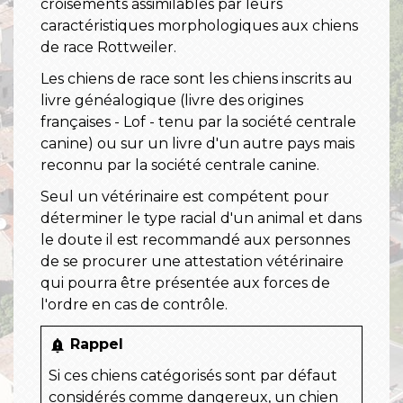
croisements assimilables par leurs
caractéristiques morphologiques aux chiens
de race Rottweiler.
Les chiens de race sont les chiens inscrits au
livre généalogique (livre des origines
françaises - Lof - tenu par la société centrale
canine) ou sur un livre d'un autre pays mais
reconnu par la société centrale canine.
Seul un vétérinaire est compétent pour
déterminer le type racial d'un animal et dans
le doute il est recommandé aux personnes
de se procurer une attestation vétérinaire
qui pourra être présentée aux forces de
l'ordre en cas de contrôle.
Rappel
notification_important
Si ces chiens catégorisés sont par défaut
considérés comme dangereux, un chien