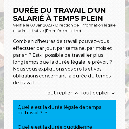
DURÉE DU TRAVAIL D'UN
SALARIÉ À TEMPS PLEIN
Vérifié le 09 Jan 2023 - Direction de l'information légale
et administrative (Première ministre)
Combien d'heures de travail pouvez-vous
effectuer par jour, par semaine, par mois et
par an ? Est-il possible de travailler plus
longtemps que la durée légale le prévoit ?
Nous vous expliquons vos droits et vos
obligations concernant la durée du temps
de travail.
Tout replier
Tout déplier
keyboard_arrow_up
keyboard_arrow_down
Quelle est la durée légale de temps
de travail ?
Quelle est la durée quotidienne