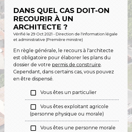
DANS QUEL CAS DOIT-ON
RECOURIR À UN
ARCHITECTE ?
Vérifié le 29 Oct 2021 - Direction de l'information légale
et administrative (Première ministre)
En règle générale, le recours à l'architecte
est obligatoire pour élaborer les plans du
dossier de votre
permis de construire
.
Cependant, dans certains cas, vous pouvez
en être dispensé.
check_box_outline_blank
Vous êtes un particulier
check_box_outline_blank
Vous êtes exploitant agricole
(personne physique ou morale)
check_box_outline_blank
Vous êtes une personne morale