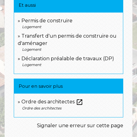
Et aussi
Permis de construire
Logement
Transfert d'un permis de construire ou
d'aménager
Logement
Déclaration préalable de travaux (DP)
Logement
Pour en savoir plus
open_in_new
Ordre des architectes
Ordre des architectes
Signaler une erreur sur cette page