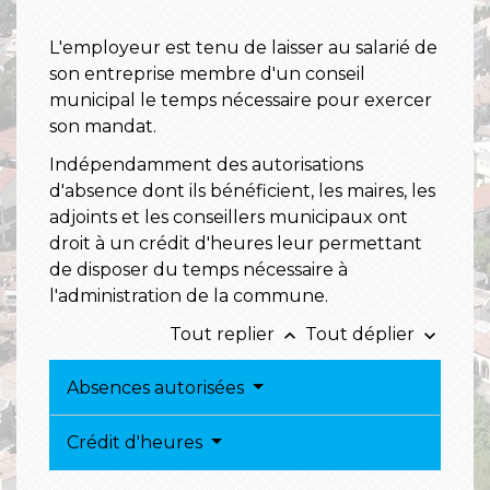
L'employeur est tenu de laisser au salarié de
son entreprise membre d'un conseil
municipal le temps nécessaire pour exercer
son mandat.
Indépendamment des autorisations
d'absence dont ils bénéficient, les maires, les
adjoints et les conseillers municipaux ont
droit à un crédit d'heures leur permettant
de disposer du temps nécessaire à
l'administration de la commune.
Tout replier
Tout déplier
keyboard_arrow_up
keyboard_arrow_down
Absences autorisées
Crédit d'heures