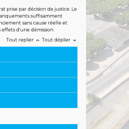
 prise par décision de justice. Le
r (manquements suffisamment
enciement sans cause réelle et
es effets d'une démission.
Tout replier
Tout déplier
keyboard_arrow_up
keyboard_arrow_down