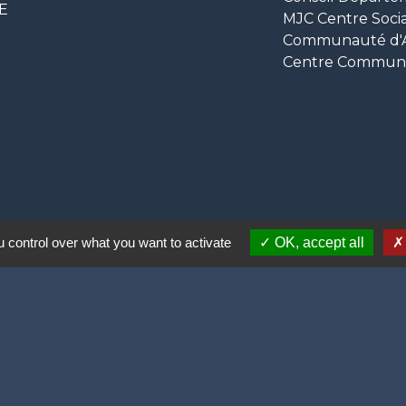
CE
MJC Centre Socia
Communauté d'Ag
Centre Communal
 control over what you want to activate
OK, accept all
ortive (2 lauriers)