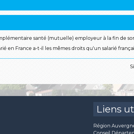
omplémentaire santé (mutuelle) employeur à la fin de so
ié en France a-t-il les mêmes droits qu'un salarié françai
S
Liens ut
Région Auvergn
Conseil Départe