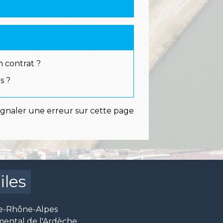
n contrat ?
s ?
ignaler une erreur sur cette page
iles
e-Rhône-Alpes
mental de l'Ardèche