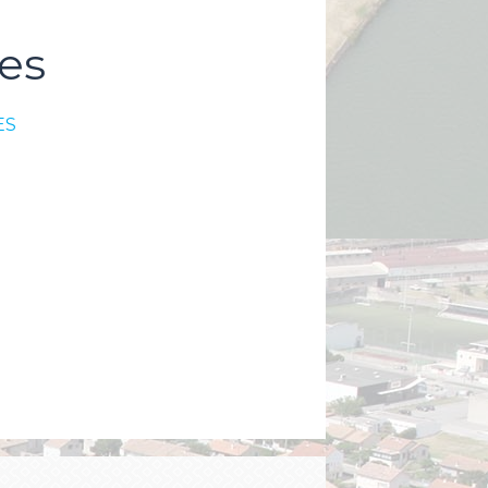
es
ES