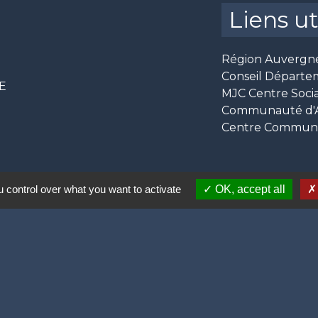
Liens ut
Région Auvergn
Conseil Départe
CE
MJC Centre Socia
Communauté d'Ag
Centre Communal
 control over what you want to activate
OK, accept all