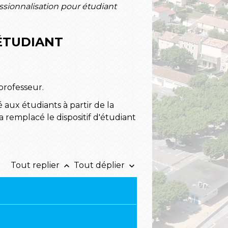
ssionnalisation pour étudiant
ÉTUDIANT
professeur.
é aux étudiants à partir de la
a remplacé le dispositif d'étudiant
Tout replier
Tout déplier
keyboard_arrow_up
keyboard_arrow_down