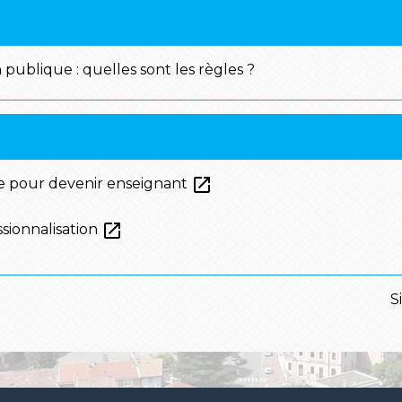
 publique : quelles sont les règles ?
open_in_new
ie pour devenir enseignant
open_in_new
sionnalisation
S