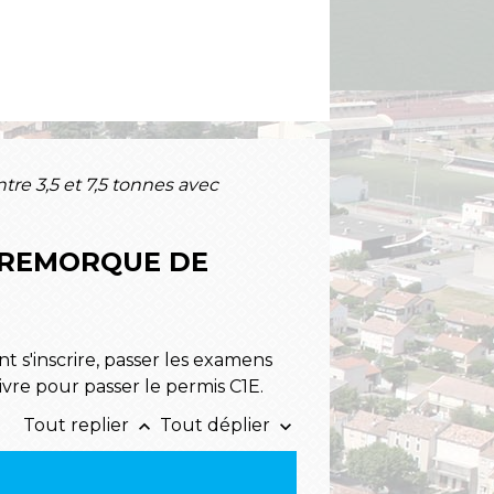
tre 3,5 et 7,5 tonnes avec
C REMORQUE DE
 s'inscrire, passer les examens
ivre pour passer le permis C1E.
Tout replier
Tout déplier
keyboard_arrow_up
keyboard_arrow_down