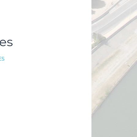
es
ES