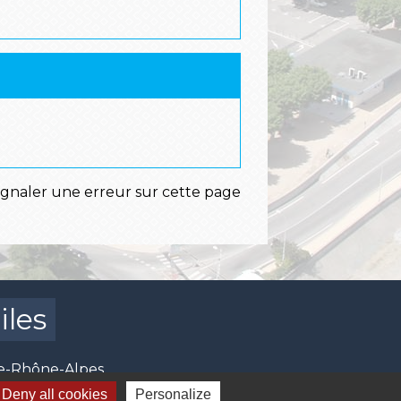
ignaler une erreur sur cette page
iles
e-Rhône-Alpes
mental de l'Ardèche
Deny all cookies
Personalize