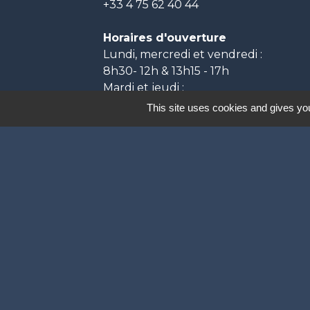
+33 4 75 62 40 44
Horaires d'ouverture
Lundi, mercredi et vendredi :
8h30- 12h & 13h15 - 17h
Mardi et jeudi :
8h30- 12h & 13h15 - 18h
This site uses cookies and gives you
Labels
Natura 2000
Participation citoyenne
Ville Active et Sp