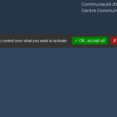
Communauté d'Ag
Centre Communal
 control over what you want to activate
OK, accept all
ortive (2 lauriers)