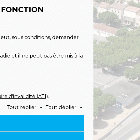
A FONCTION
peut, sous conditions, demander
die et il ne peut pas être mis à la
re d'invalidité (ATI)
.
Tout replier
Tout déplier
keyboard_arrow_up
keyboard_arrow_down