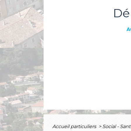
Dé
A
Accueil particuliers
>
Social - San