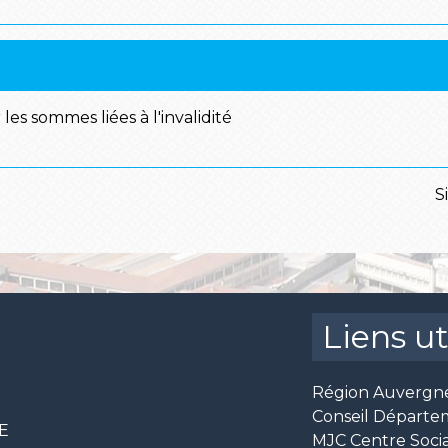
les sommes liées à l'invalidité
S
Liens ut
Région Auvergn
Conseil Départe
CE
MJC Centre Socia