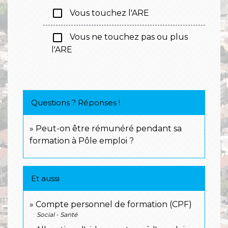
check_box_outline_blank
Vous touchez l'ARE
check_box_outline_blank
Vous ne touchez pas ou plus
l'ARE
Questions ? Réponses !
Peut-on être rémunéré pendant sa
formation à Pôle emploi ?
Et aussi
Compte personnel de formation (CPF)
Social - Santé