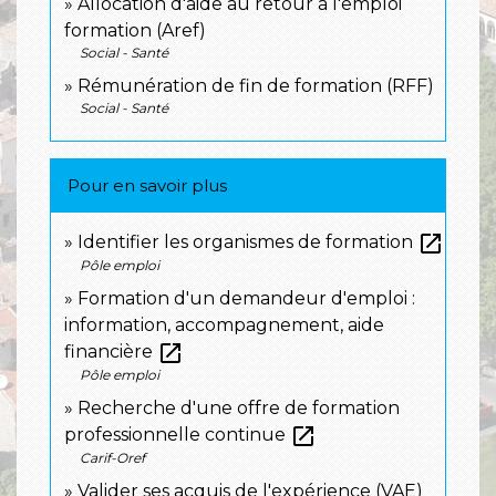
Allocation d'aide au retour à l'emploi
formation (Aref)
Social - Santé
Rémunération de fin de formation (RFF)
Social - Santé
Pour en savoir plus
open_in_new
Identifier les organismes de formation
Pôle emploi
Formation d'un demandeur d'emploi :
information, accompagnement, aide
open_in_new
financière
Pôle emploi
Recherche d'une offre de formation
open_in_new
professionnelle continue
Carif-Oref
Valider ses acquis de l'expérience (VAE)