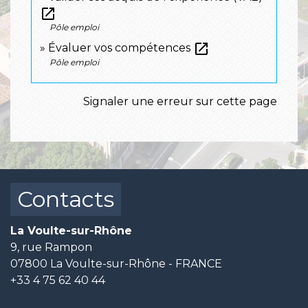
open_in_new
Pôle emploi
open_in_new
Évaluer vos compétences
Pôle emploi
Signaler une erreur sur cette page
Contacts
La Voulte-sur-Rhône
9, rue Rampon
07800 La Voulte-sur-Rhône - FRANCE
+33 4 75 62 40 44