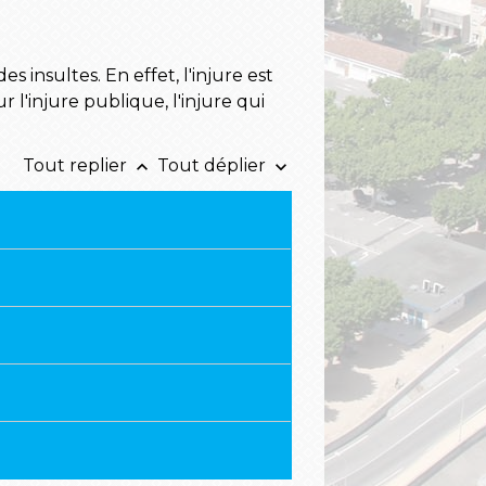
 insultes. En effet, l'injure est
 l'injure publique, l'injure qui
Tout replier
Tout déplier
keyboard_arrow_up
keyboard_arrow_down