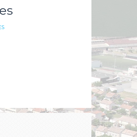
es
ES