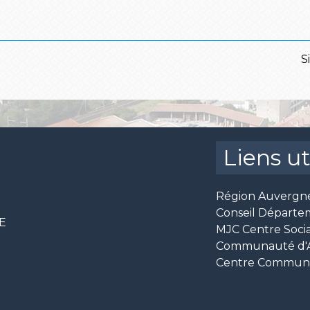
S
Liens ut
Région Auvergn
Conseil Départe
CE
MJC Centre Socia
Communauté d'Ag
Centre Communal