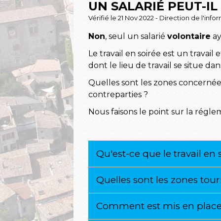
UN SALARIÉ PEUT-IL
Vérifié le 21 Nov 2022 - Direction de l'inf
Non
, seul un salarié
volontaire
ay
Le travail en soirée est un travai
dont le lieu de travail se situe d
Quelles sont les zones concernées 
contreparties ?
Nous faisons le point sur la régle
Qu'est-ce que le travail en 
Quelles sont les zones tour
Comment est mis en place l