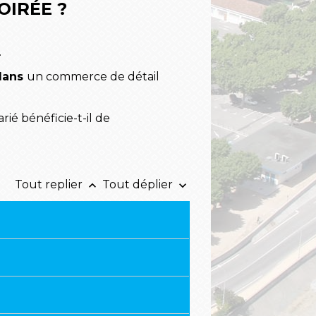
OIRÉE ?
.
 dans
un commerce de détail
rié bénéficie-t-il de
Tout replier
Tout déplier
keyboard_arrow_up
keyboard_arrow_down