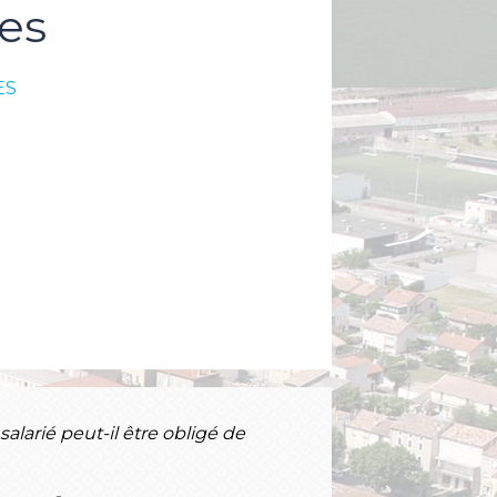
es
ES
salarié peut-il être obligé de