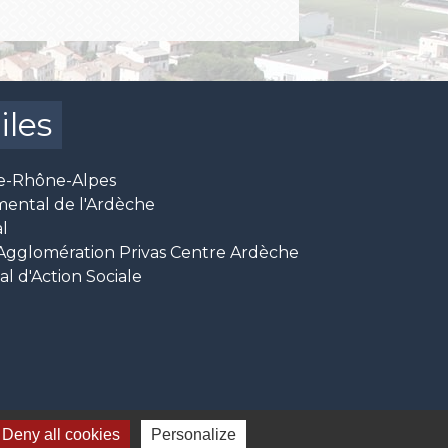
iles
e-Rhône-Alpes
mental de l'Ardèche
l
glomération Privas Centre Ardèche
 d'Action Sociale
Deny all cookies
Personalize