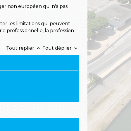
nger non européen qui n'a pas
ter les limitations qui peuvent
ie professionnelle, la profession
Tout replier
Tout déplier
keyboard_arrow_up
keyboard_arrow_down