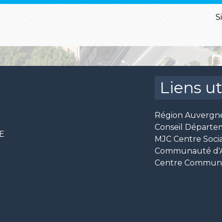
S
Liens ut
Région Auvergn
Conseil Départe
CE
MJC Centre Socia
Communauté d'Ag
Centre Communal