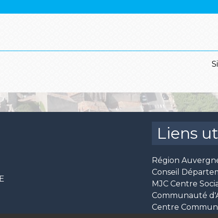
S
Liens ut
Région Auvergn
Conseil Départe
CE
MJC Centre Socia
Communauté d'Ag
Centre Communal