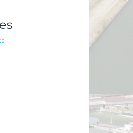
es
ES