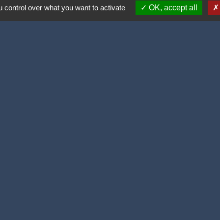
 control over what you want to activate
OK, accept all
ortive (2 lauriers)
olitique de confidentialité
-
Accessibilité
-
Plan du site