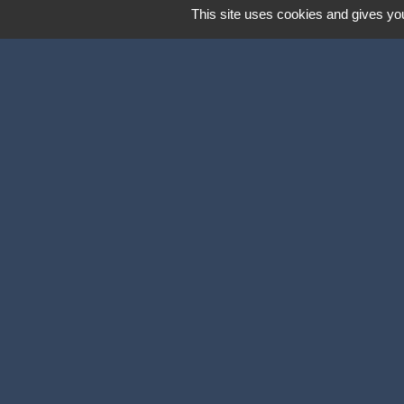
Lundi, mercredi et vendredi :
This site uses cookies and gives you
8h30- 12h & 13h15 - 17h
Mardi et jeudi :
8h30- 12h & 13h15 - 18h
Labels
Natura 2000
Participation citoyenne
Ville Active et Sp
Mentions légales
-
P