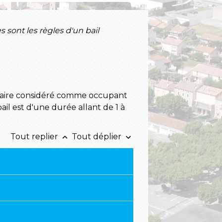
s sont les règles d'un bail
ataire considéré comme occupant
ail est d'une durée allant de 1 à
Tout replier
Tout déplier
keyboard_arrow_up
keyboard_arrow_down