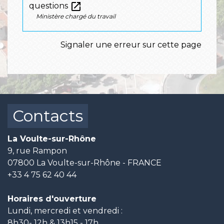
open_in_new
questions
Ministère chargé du travail
Signaler une erreur sur cette page
Contacts
La Voulte-sur-Rhône
9, rue Rampon
07800 La Voulte-sur-Rhône - FRANCE
+33 4 75 62 40 44
Horaires d'ouverture
Lundi, mercredi et vendredi :
8h30- 12h & 13h15 - 17h