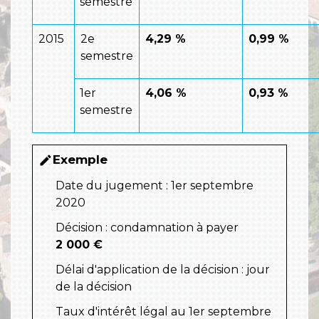
semestre
2015
2
e
4,29 %
0,99 %
semestre
1
er
4,06 %
0,93 %
semestre
Exemple
edit
Date du jugement : 1
er
septembre
2020
Décision : condamnation à payer
2 000 €
Délai d'application de la décision : jour
de la décision
Taux d'intérêt légal au 1
er
septembre