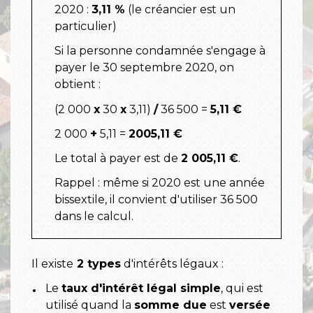
2020 :
3,11 %
(le créancier est un
particulier)
Si la personne condamnée s'engage à
payer le 30 septembre 2020, on
obtient :
(2 000
x
30
x
3,11)
/
36 500 =
5,11 €
2 000
+
5,11 =
2005,11 €
Le total à payer est de
2 005,11 €
.
Rappel : même si 2020 est une année
bissextile, il convient d'utiliser 36 500
dans le calcul.
Il existe
2 types
d'intérêts légaux :
Le
taux d'intérêt légal simple
, qui est
utilisé quand la
somme due
est
versée