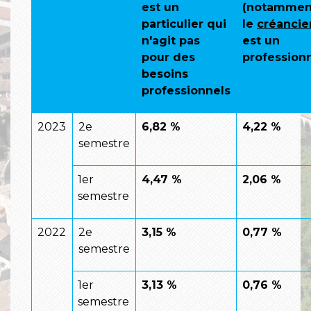
est un
(notammen
particulier qui
le
créancie
n'agit pas
est un
pour des
professionn
besoins
professionnels
2023
2
e
6,82 %
4,22 %
semestre
1
er
4,47 %
2,06 %
semestre
2022
2
e
3,15 %
0,77 %
semestre
1
er
3,13 %
0,76 %
semestre