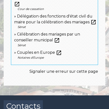
open_in_new
Cour de cassation
Délégation des fonctions d'état civil du
open_in_new
maire pour la célébration des mariages
Sénat
Célébration des mariages par un
open_in_new
conseiller municipal
Sénat
open_in_new
Couples en Europe
Notaires d'Europe
Signaler une erreur sur cette page
Contacts