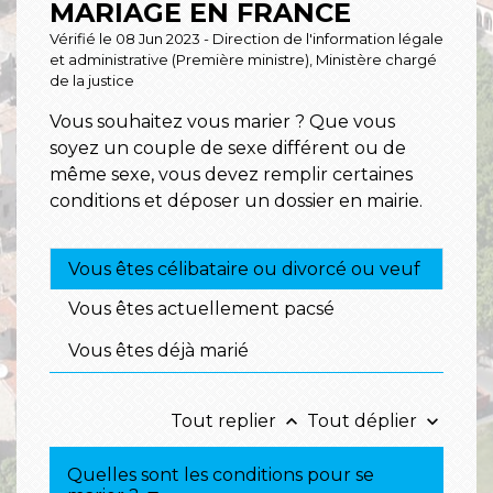
MARIAGE EN FRANCE
Vérifié le 08 Jun 2023 - Direction de l'information légale
et administrative (Première ministre), Ministère chargé
de la justice
Vous souhaitez vous marier ? Que vous
soyez un couple de sexe différent ou de
même sexe, vous devez remplir certaines
conditions et déposer un dossier en mairie.
Vous êtes célibataire ou divorcé ou veuf
Vous êtes actuellement pacsé
Vous êtes déjà marié
Tout replier
Tout déplier
keyboard_arrow_up
keyboard_arrow_down
Quelles sont les conditions pour se