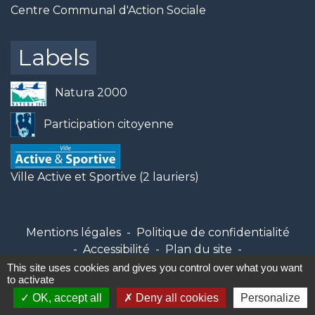
Centre Communal d'Action Sociale
Labels
Natura 2000
Participation citoyenne
Ville Active et Sportive (2 lauriers)
Mentions légales
-
Politique de confidentialité
-
Accessibilité
-
Plan du site
-
Gestion des cookies
This site uses cookies and gives you control over what you want
to activate
OK, accept all
Deny all cookies
Personalize
Site créé en partenariat avec Réseau des Communes