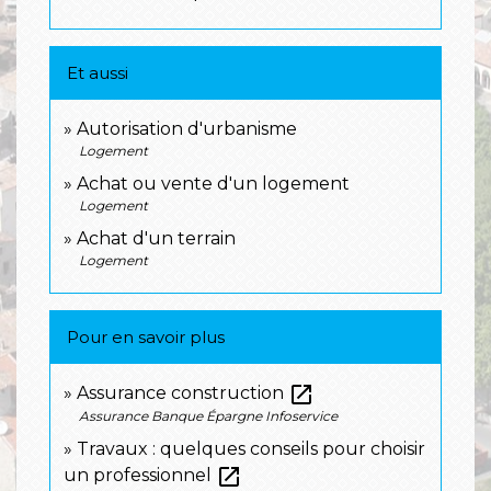
Et aussi
Autorisation d'urbanisme
Logement
Achat ou vente d'un logement
Logement
Achat d'un terrain
Logement
Pour en savoir plus
open_in_new
Assurance construction
Assurance Banque Épargne Infoservice
Travaux : quelques conseils pour choisir
open_in_new
un professionnel