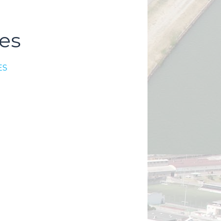
es
ES