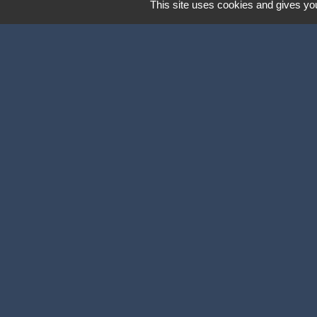
Lundi, mercredi et vendredi :
This site uses cookies and gives you
8h30- 12h & 13h15 - 17h
Mardi et jeudi :
8h30- 12h & 13h15 - 18h
Labels
Natura 2000
Participation citoyenne
Ville Active et Sp
Mentions légales
-
P