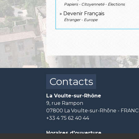
Papiers - Citoyenneté - Élections
Devenir Français
Étranger - Europe
Contacts
La Voulte-sur-Rhône
9, rue Rampon
07800 La Voulte-sur-Rhône - FRAN
+33 4 75 62 40 44
Horaires d'ouverture