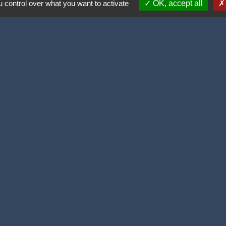
 control over what you want to activate
OK, accept all
ortive (2 lauriers)
olitique de confidentialité
-
Accessibilité
-
Plan du site
Site créé en partenariat avec Réseau des Communes