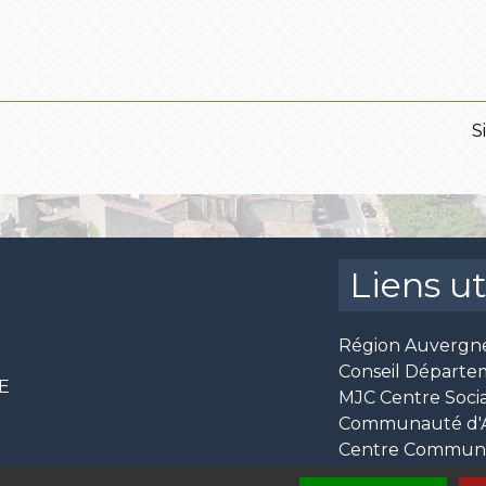
S
Liens ut
Région Auvergn
Conseil Départe
CE
MJC Centre Socia
Communauté d'Ag
Centre Communal