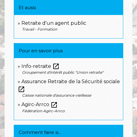
Et aussi
Retraite d'un agent public
Travail - Formation
Pour en savoir plus
open_in_new
Info-retraite
Groupement d'intérêt public "Union retraite"
Assurance Retraite de la Sécurité sociale
open_in_new
Caisse nationale d'assurance vieillesse
open_in_new
Agirc-Arrco
Fédération Agirc-Arrco
Comment faire si...