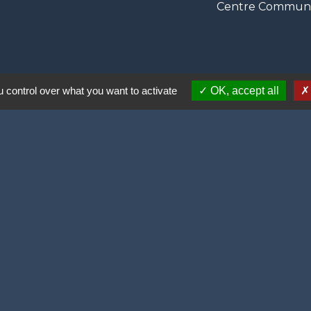
Centre Communal
 control over what you want to activate
OK, accept all
ortive (2 lauriers)
olitique de confidentialité
-
Accessibilité
-
Plan du site