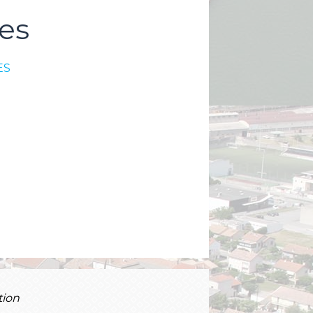
es
ES
tion