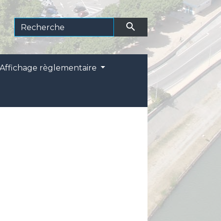
search
Affichage règlementaire