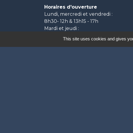
Horaires d'ouverture
Lundi, mercredi et vendredi :
8h30- 12h & 13h15 - 17h
Mardi et jeudi :
8h30- 12h & 13h15 - 18h
This site uses cookies and gives you
Labels
Natura 2000
Participation citoyenne
Ville Active et Sp
Mentions légales
-
P