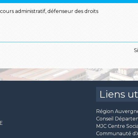
recours administratif, défenseur des droits
S
Liens ut
Région Auvergn
Conseil Départe
CE
MJC Centre Socia
Communauté d'Ag