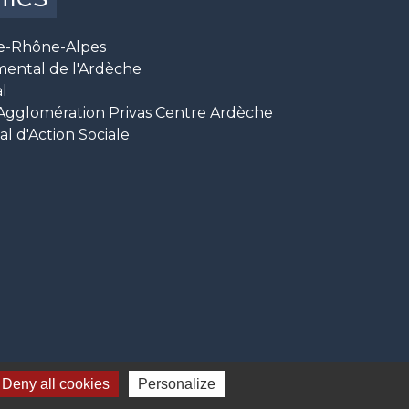
e-Rhône-Alpes
mental de l'Ardèche
l
glomération Privas Centre Ardèche
 d'Action Sociale
Deny all cookies
Personalize