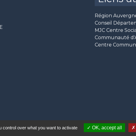
Région Auvergn
Conseil Départe
CE
MJC Centre Socia
Communauté d'Ag
Centre Communal
 control over what you want to activate
OK, accept all