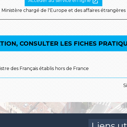
open_in_new
Accéder au service en ligne
Ministère chargé de l'Europe et des affaires étrangères
ION, CONSULTER LES FICHES PRATIQU
istre des Français établis hors de France
S
Liens ut