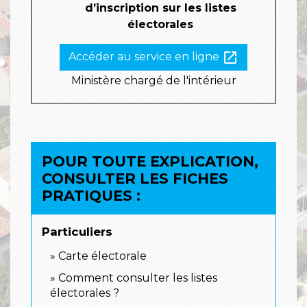
d’inscription sur les listes
électorales
open_in_new
Accéder au service en ligne
Ministère chargé de l'intérieur
POUR TOUTE EXPLICATION,
CONSULTER LES FICHES
PRATIQUES :
Particuliers
Carte électorale
Comment consulter les listes
électorales ?