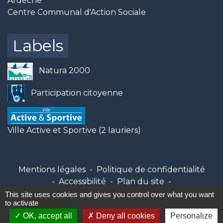
Ardèche
Centre Communal d'Action Sociale
Labels
Natura 2000
Participation citoyenne
Ville Active et Sportive (2 lauriers)
Mentions légales
-
Politique de confidentialité
-
Accessibilité
-
Plan du site
-
Gestion des cookies
This site uses cookies and gives you control over what you want
to activate
OK, accept all
Deny all cookies
Personalize
Site créé en partenariat avec Réseau des Communes