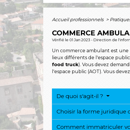
Accueil professionnels
>
Pratiqu
COMMERCE AMBULAN
Vérifié le 01 Jan 2023 - Direction de l'in
Un commerce ambulant est une acti
lieux différents de l'espace publ
food truck
). Vous devez demand
l'espace public (AOT). Vous deve
De quoi s'agit-il ?
Choisir la forme juridique 
Comment immatriculer vot