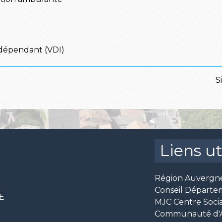
ndépendant (VDI)
S
Liens ut
Région Auvergn
Conseil Départe
CE
MJC Centre Socia
Communauté d'Ag