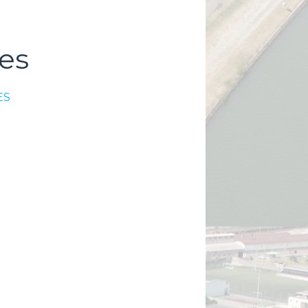
es
ES