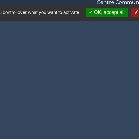
Centre Communal
 control over what you want to activate
OK, accept all
ortive (2 lauriers)
olitique de confidentialité
-
Accessibilité
-
Plan du site