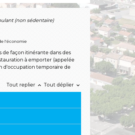
ant (non sédentaire)
é de l'économie
 de façon itinérante dans des
estauration à emporter (appelée
n d'occupation temporaire de
Tout replier
Tout déplier
keyboard_arrow_up
keyboard_arrow_down