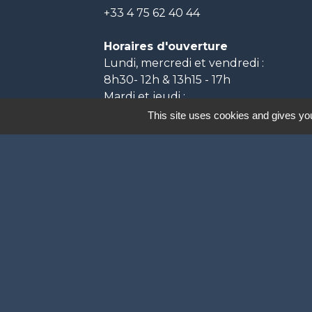
+33 4 75 62 40 44
Horaires d'ouverture
Lundi, mercredi et vendredi :
8h30- 12h & 13h15 - 17h
Mardi et jeudi :
8h30- 12h & 13h15 - 18h
This site uses cookies and gives you
Labels
Natura 2000
Participation citoyenne
Ville Active et Sp