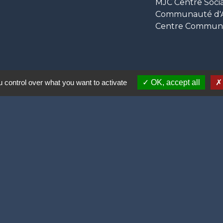
MJC Centre Socia
Communauté d'Ag
Centre Communal
 control over what you want to activate
OK, accept all
ortive (2 lauriers)