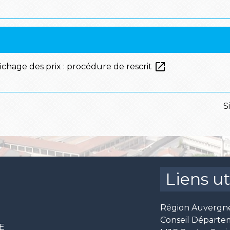
open_in_new
ffichage des prix : procédure de rescrit
S
Liens ut
Région Auvergn
Conseil Départe
CE