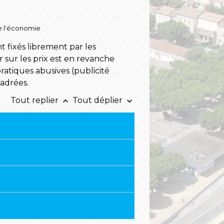
de l'économie
ont fixés librement par les
sur les prix est en revanche
atiques abusives (publicité
cadrées.
Tout replier
Tout déplier
keyboard_arrow_up
keyboard_arrow_down