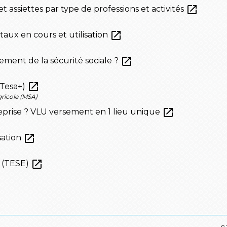
open_in_new
t assiettes par type de professions et activités
open_in_new
 taux en cours et utilisation
open_in_new
ement de la sécurité sociale ?
open_in_new
 (Tesa+)
gricole (MSA)
open_in_new
eprise ? VLU versement en 1 lieu unique
open_in_new
isation
open_in_new
e (TESE)