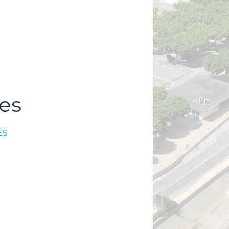
es
ES