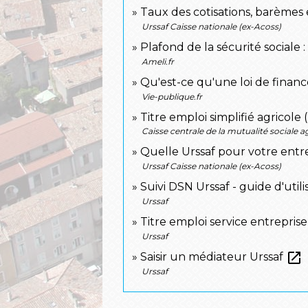
Taux des cotisations, barèmes e
Urssaf Caisse nationale (ex-Acoss)
Plafond de la sécurité sociale :
Ameli.fr
Qu'est-ce qu'une loi de financ
Vie-publique.fr
Titre emploi simplifié agricole
Caisse centrale de la mutualité sociale a
Quelle Urssaf pour votre entr
Urssaf Caisse nationale (ex-Acoss)
Suivi DSN Urssaf - guide d'util
Urssaf
Titre emploi service entrepris
Urssaf
open_in_new
Saisir un médiateur Urssaf
Urssaf