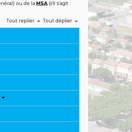
énéral) ou de la
MSA
(s'il s'agit
Tout replier
Tout déplier
keyboard_arrow_up
keyboard_arrow_down
?