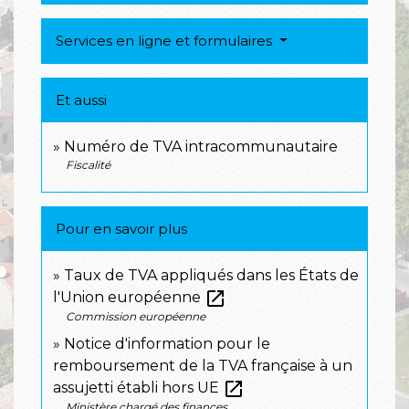
Services en ligne et formulaires
Et aussi
Numéro de TVA intracommunautaire
Fiscalité
Pour en savoir plus
Taux de TVA appliqués dans les États de
open_in_new
l'Union européenne
Commission européenne
Notice d'information pour le
remboursement de la TVA française à un
open_in_new
assujetti établi hors UE
Ministère chargé des finances