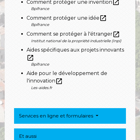
open_in_new
Comment protéger une invention
Bpifrance
open_in_new
Comment protéger une idée
Bpifrance
open_in_new
Comment se protéger à l'étranger
Institut national de la propriété industrielle (Inpi)
Aides spécifiques aux projets innovants
open_in_new
Bpifrance
Aide pour le développement de
open_in_new
l'innovation
Les-aides.fr
Services en ligne et formulaires
Et aussi