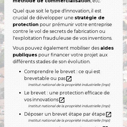
méthode de commercialisation
, etc.
Quel que soit le type d'innovation, il est
crucial de développer une
stratégie de
protection
pour prémunir votre entreprise
contre le vol de secrets de fabrication ou
l'exploitation frauduleuse de vos inventions.
Vous pouvez également mobiliser des
aides
publiques
pour financer votre projet aux
différents stades de son évolution.
Comprendre le brevet : ce qui est
open_in_new
brevetable ou pas
Institut national de la propriété industrielle (Inpi)
Le brevet : une protection efficace de
open_in_new
vos innovations
Institut national de la propriété industrielle (Inpi)
open_in_new
Déposer un brevet étape par étape
Institut national de la propriété industrielle (Inpi)