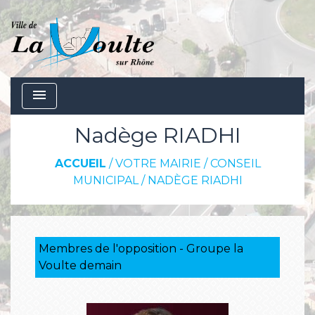
menu
Nadège RIADHI
ACCUEIL
/
VOTRE MAIRIE
/
CONSEIL
MUNICIPAL
/
NADÈGE RIADHI
Membres de l'opposition - Groupe la
Voulte demain